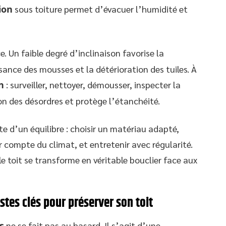
ion
sous toiture permet d’évacuer l’humidité et
e. Un faible degré d’inclinaison favorise la
sance des mousses et la détérioration des tuiles. À
n
: surveiller, nettoyer, démousser, inspecter la
on des désordres et protège l’étanchéité.
lte d’un équilibre : choisir un matériau adapté,
 compte du climat, et entretenir avec régularité.
e toit se transforme en véritable bouclier face aux
estes clés pour préserver son toit
s
ne se fait pas au hasard. Il s’agit d’une